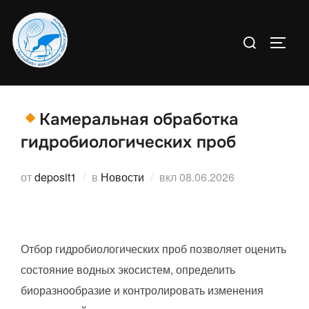
Перейти
к
Поиск
ПЕРЕ
содержимому
по:
Камеральная обработка
гидробиологических проб
Опубликовано
от
deposit1
в
Новости
вкл
08.06.2026
Отбор гидробиологических проб позволяет оценить
состояние водных экосистем, определить
биоразнообразие и контролировать изменения