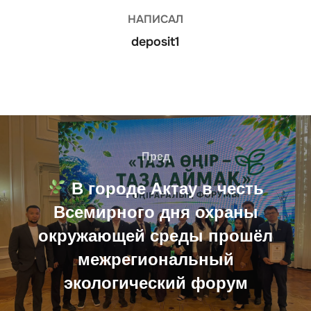
НАПИСАЛ
deposit1
Навигация
по
Пред
Пред
записям
В городе Актау в честь
Всемирного дня охраны
окружающей среды прошёл
межрегиональный
экологический форум